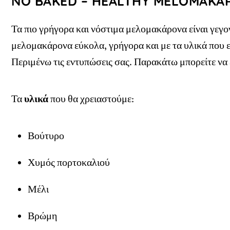
NO BAKED – HEALTHY MELOMAKA
Τα πιο γρήγορα και νόστιμα μελομακάρονα είναι γεγο
μελομακάρονα εύκολα, γρήγορα και με τα υλικά που 
Περιμένω τις εντυπώσεις σας. Παρακάτω μπορείτε να ε
Τα
υλικά
που θα χρειαστούμε:
Βούτυρο
Χυμός πορτοκαλιού
Μέλι
Βρώμη