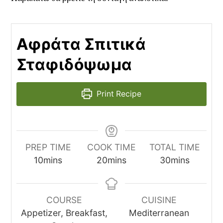
Αφράτα Σπιτικά
Σταφιδόψωμα
Print Recipe
PREP TIME
COOK TIME
TOTAL TIME
minutes
minutes
minutes
10
mins
20
mins
30
mins
COURSE
CUISINE
Appetizer, Breakfast,
Mediterranean