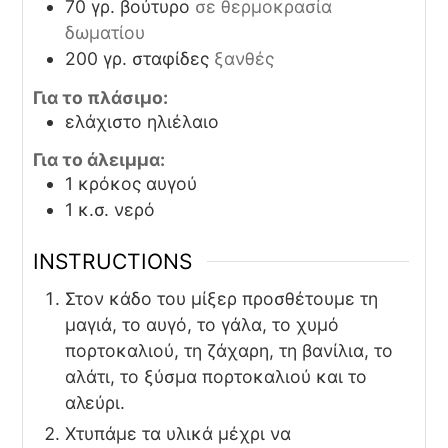
70
γρ.
βούτυρο
σε θερμοκρασία
δωματίου
200
γρ.
σταφίδες
ξανθές
Για το πλάσιμο:
ελάχιστο
ηλιέλαιο
Για το άλειμμα:
1
κρόκος
αυγού
1
κ.σ.
νερό
INSTRUCTIONS
Στον κάδο του μίξερ προσθέτουμε τη
μαγιά, το αυγό, το γάλα, το χυμό
πορτοκαλιού, τη ζάχαρη, τη βανίλια, το
αλάτι, το ξύσμα πορτοκαλιού και το
αλεύρι.
Χτυπάμε τα υλικά μέχρι να