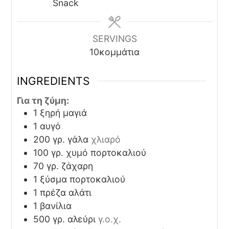
Snack
SERVINGS
10
κομμάτια
INGREDIENTS
Για τη ζύμη:
1
ξηρή μαγιά
1
αυγό
200
γρ.
γάλα
χλιαρό
100
γρ.
χυμό πορτοκαλιού
70
γρ.
ζάχαρη
1
ξύσμα
πορτοκαλιού
1
πρέζα
αλάτι
1
βανίλια
500
γρ.
αλεύρι
γ.ο.χ.