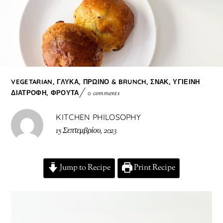
VEGETARIAN
,
ΓΛΥΚΆ
,
ΠΡΩΙΝΌ & BRUNCH
,
ΣΝΑΚ
,
ΥΓΙΕΙΝΉ
ΔΙΑΤΡΟΦΉ
,
ΦΡΟΎΤΑ
0 comments
KITCHEN PHILOSOPHY
15 Σεπτεμβρίου, 2023
Jump to Recipe
Print Recipe