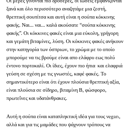
Οι μέρες γίνονται πιο δροσερές, οι ιώσεις εμφανίζονται
ξανά και όλο περισσότερο αναζητάμε μια ζεστή,
θρεπτική σουπίτσα και αυτή είναι η σούπα κόκκινης
φακής. Ναι… ναι… καλά ακούσατε “σούπα κόκκινης
φακής”. Οι κόκκινες φακές είναι μια εύκολη, γρήγορη
και γεμάτη βιταμίνες, λύση. Οι κόκκινες φακές ανήκουν
στην κατηγορία των όσπριων, το χρώμα με το οποίο
μπορούμε να τις βρούμε είναι απο ελάφρυ εως πολύ
έντονο πορτοκαλί. Οι ίδιες, έχουν πιο ήπια και ελαφριά
γεύση σε σχέση με τις γνωστές, καφέ φακές. Το
σημαντικότερο είναι ότι έχουν πλούσια θρεπτική αξία,
είναι πλούσια σε σίδηρο, βιταμίνη Β, φώσφορο,
πρωτεΐνες και υδατάνθρακες.
Αυτή η σούπα είναι καταπληκτική ιδέα για τους vegan,
αλλά και για τις μαμάδες που ψάχνουν τρόπους να