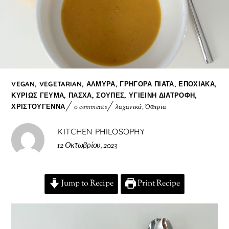
VEGAN
,
VEGETARIAN
,
ΑΛΜΥΡΆ
,
ΓΡΉΓΟΡΑ ΠΙΆΤΑ
,
ΕΠΟΧΙΑΚΆ
,
ΚΥΡΊΩΣ ΓΕΎΜΑ
,
ΠΆΣΧΑ
,
ΣΟΎΠΕΣ
,
ΥΓΙΕΙΝΉ ΔΙΑΤΡΟΦΉ
,
ΧΡΙΣΤΟΎΓΕΝΝΑ
0 comments
λαχανικά
,
Όσπρια
KITCHEN PHILOSOPHY
12 Οκτωβρίου, 2023
Jump to Recipe
Print Recipe