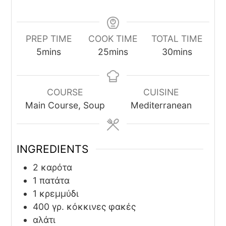
PREP TIME
COOK TIME
TOTAL TIME
minutes
minutes
minutes
5
mins
25
mins
30
mins
COURSE
CUISINE
Main Course, Soup
Mediterranean
INGREDIENTS
2
καρότα
1
πατάτα
1
κρεμμύδι
400
γρ.
κόκκινες φακές
αλάτι