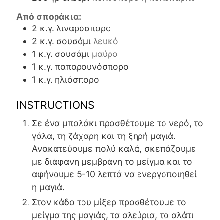
Από σποράκια:
2
κ.γ.
λιναρόσπορο
2
κ.γ.
σουσάμι
λευκό
1
κ.γ.
σουσάμι
μαύρο
1
κ.γ.
παπαρουνόσπορο
1
κ.γ.
ηλιόσπορο
INSTRUCTIONS
Σε ένα μπολάκι προσθέτουμε το νερό, το
γάλα, τη ζάχαρη και τη ξηρή μαγιά.
Ανακατεύουμε πολύ καλά, σκεπάζουμε
με διάφανη μεμβράνη το μείγμα και το
αφήνουμε 5-10 λεπτά να ενεργοποιηθεί
η μαγιά.
Στον κάδο του μίξερ προσθέτουμε το
μείγμα της μαγιάς, τα αλεύρια, το αλάτι