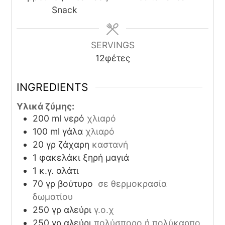
Snack
SERVINGS
12
φέτες
INGREDIENTS
Υλικά ζύμης:
200
ml
νερό
χλιαρό
100
ml
γάλα
χλιαρό
20
γρ
ζάχαρη
καστανή
1
φακελάκι
ξηρή μαγιά
1
κ.γ.
αλάτι
70
γρ
βούτυρο
σε θερμοκρασία
δωματίου
250
γρ
αλεύρι
γ.ο.χ
250
γρ
αλεύρι
πολύσπορο ή πολύκαρπο