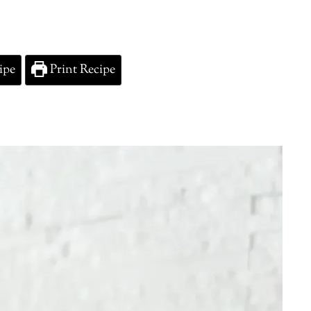
ipe
Print Recipe