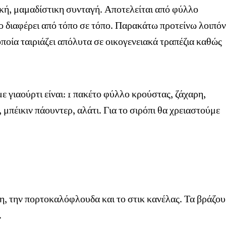
κή, μαμαδίστικη συνταγή. Αποτελείται από φύλλο
ίο διαφέρει από τόπο σε τόπο. Παρακάτω προτείνω λοιπόν
οποία ταιριάζει απόλυτα σε οικογενειακά τραπέζια καθώς
ε γιαούρτι είναι: 1 πακέτο φύλλο κρούστας, ζάχαρη,
, μπέικιν πάουντερ, αλάτι. Για το σιρόπι θα χρειαστούμε
η, την πορτοκαλόφλουδα και το στικ κανέλας. Τα βράζο
.